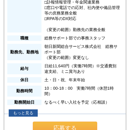
□訃報情報管理・年金関連業務
□窓口や電話での応対、社内便や備品管理
等の庶務業務全般
□RPA等のDX対応
（変更の範囲）勤務先の業務全般
職種
総務サポート部での事務スタッフ
朝日新聞総合サービス株式会社 総務サ
勤務先、勤務地
ポート部
（変更の範囲）変更なし
日給11,640円（実働7時間）※交通費別
給与
途支給、ミニ賞与あり
休日
土・日・祝、年末年始
10：00-18：00 実働7時間（休憩1時
勤務時間
間）
勤務開始日
なるべく早い入社を予定（応相談）
もっと見る
応募する