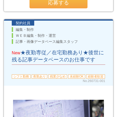
応募する
契約社員
編集・制作
ＷＥＢ編集・制作・運営
記事・画像データベース編集スタッフ
★夜勤専従／在宅勤務あり★後世に
New
残る記事データベースのお仕事です
シフト勤務
夜勤あり
残業少なめ
未経験OK
経験者歓迎
No.260731-001