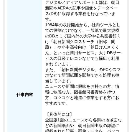
デジタルメディアサポート１部は、朝日
新聞やAERAの記事や画像をデータベー
ス(DB)に収録する業務を行なっていま
す。
1984年の収録開始から、社内ツールとし
ての役割だけでなく、一般紙で最大規模
のDBとして国内外の大学や公共図書館向
け「朝日新聞クロスサーチ（旧称：聞
蔵）」や小中高校向け「朝日けんさくく
ん」といった商用サービス、大手DBサー
ビスの日経テレコンなどでも幅広く利用
されています。
また、「朝日新聞デジタル」のPCやスマ
ホなどで新聞紙面を閲覧できる処理も担
当しています。
ニュースや新聞に興味をお持ちの方、情
報に敏感な方、図書館司書資格を持つ
仕事内容
方、コツコツと地道に作業をする方にお
すすめです。
【具体的には】
全国版1面のニュースから各県の地域面な
どの新聞紙面や、朝日新聞出版の雑誌に
掲載された記事・画像データを、パソコ