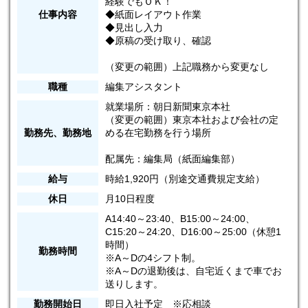
経験でもＯＫ！
仕事内容
◆紙面レイアウト作業
◆見出し入力
◆原稿の受け取り、確認
（変更の範囲）上記職務から変更なし
職種
編集アシスタント
就業場所：朝日新聞東京本社
（変更の範囲）東京本社および会社の定
勤務先、勤務地
める在宅勤務を行う場所
配属先：編集局（紙面編集部）
給与
時給1,920円（別途交通費規定支給）
休日
月10日程度
A14:40～23:40、B15:00～24:00、
C15:20～24:20、D16:00～25:00（休憩1
時間）
勤務時間
※A～Dの4シフト制。
※A～Dの退勤後は、自宅近くまで車でお
送りします。
勤務開始日
即日入社予定 ※応相談