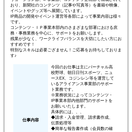
おり、新聞社のコンテンツ（記事や写真等）を書籍や映像、
イベントやグッズ等へ展開しています。
IP商品の開発やイベント運営等各部によって事業内容は様々
です。
コンテンツ・ＩＰ事業本部内のさまざまな部署における庶
務・事務業務を中心に、サポートをお願いします。
残業が少なく、ワークライフバランスを大切にしたい方にお
すすめです！
特別なスキルは必要ござません！ご応募をお待ちしておりま
す♪
今回のお仕事は主にバーチャル高
校野球、朝日日刊スポーツ、ニュ
ースEX、コジンレン等を運営して
いるアライアンス事業部のサポー
ト業務です。
※業務状況によってコンテンツ・
IP事業本部内他部門のサポートを
お願いいたします。
具体的には、、、
◆請求・入金管理、請求書作成、
仕事内容
伝票処理等
◆簡単な報告書作成（会員数の確