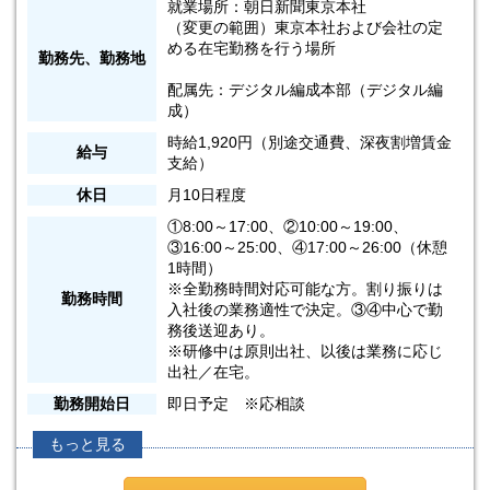
就業場所：朝日新聞東京本社
（変更の範囲）東京本社および会社の定
める在宅勤務を行う場所
勤務先、勤務地
配属先：デジタル編成本部（デジタル編
成）
時給1,920円（別途交通費、深夜割増賃金
給与
支給）
休日
月10日程度
①8:00～17:00、②10:00～19:00、
③16:00～25:00、④17:00～26:00（休憩
1時間）
※全勤務時間対応可能な方。割り振りは
勤務時間
入社後の業務適性で決定。③④中心で勤
務後送迎あり。
※研修中は原則出社、以後は業務に応じ
出社／在宅。
勤務開始日
即日予定 ※応相談
もっと見る