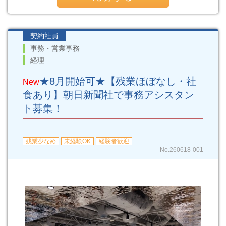
契約社員
事務・営業事務
経理
★8月開始可★【残業ほぼなし・社
New
食あり】朝日新聞社で事務アシスタン
ト募集！
残業少なめ
未経験OK
経験者歓迎
No.260618-001