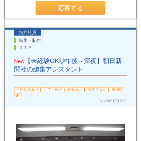
応募する
契約社員
編集・制作
ＤＴＰ
【未経験OK◎午後～深夜】朝日新
New
聞社の編集アシスタント
平日休みあり
シフト勤務
夜勤あり
残業少なめ
未経験
OK
No.260120-001